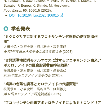
N. Takatani, Y. Sato-Takabe, M. Aoike, R. Sekine, T. Maoka, T.
Sawabe, F. Beppu, K. Shindo, M. Hosokawa.
Food Biosci.
65
,
106015
(2025)
.
DOI: 10.1016/j.fbio.2025.106015
学会発表
"ミクログリアに対するフコキサンチン代謝物の炎症制御作
用"
太田裕佑・別府史章・細川雅史・高谷直己.
令和7年度日本水産学会北海道支部大会
(2025)
.
"食餌誘導性肥満モデルマウスに対するフコキサンチン由来ア
ポカロテノイドの肝臓脂質蓄積抑制効果"
松田慶吾・別府史章・細川雅史・高谷直己.
2025年度カロテノイド若手の会
(2025)
.
"褐藻の色落ち誘導とカロテノイドの代謝変動"
松岡優奈・小泉次郎・高谷直己・細川雅史.
第37回カロテノイド研究談話会
(2025)
.
"フコキサンチン由来アポカロテノイドによるミトコンドリア