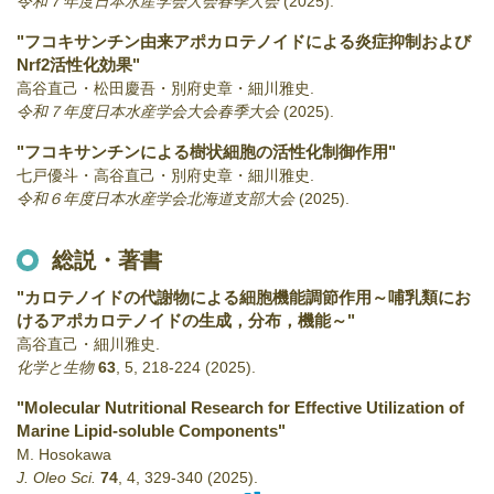
令和７年度日本水産学会大会春季大会
(2025)
.
"フコキサンチン由来アポカロテノイドによる炎症抑制および
Nrf2活性化効果"
高谷直己・松田慶吾・別府史章・細川雅史.
令和７年度日本水産学会大会春季大会
(2025)
.
"フコキサンチンによる樹状細胞の活性化制御作用"
七戸優斗・高谷直己・別府史章・細川雅史.
令和６年度日本水産学会北海道支部大会
(2025)
.
総説・著書
"カロテノイドの代謝物による細胞機能調節作用～哺乳類にお
けるアポカロテノイドの生成，分布，機能～"
高谷直己・細川雅史.
化学と生物
63
,
5
,
218-224
(2025)
.
"Molecular Nutritional Research for Effective Utilization of
Marine Lipid-soluble Components"
M. Hosokawa
J. Oleo Sci.
74
,
4
,
329-340
(2025)
.