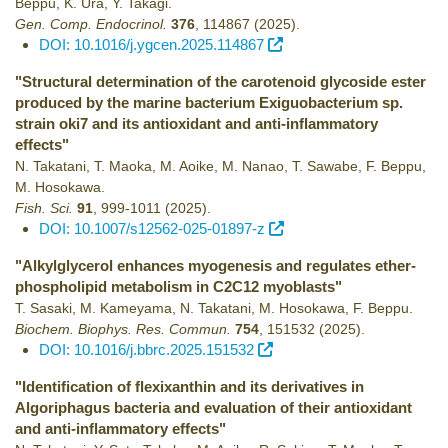
Beppu, K. Ura, Y. Takagi.
Gen. Comp. Endocrinol.
376
,
114867
(2025)
.
DOI: 10.1016/j.ygcen.2025.114867
"Structural determination of the carotenoid glycoside ester
produced by the marine bacterium Exiguobacterium sp.
strain oki7 and its antioxidant and anti-inflammatory
effects"
N. Takatani, T. Maoka, M. Aoike, M. Nanao, T. Sawabe, F. Beppu,
M. Hosokawa.
Fish. Sci.
91
,
999-1011
(2025)
.
DOI: 10.1007/s12562-025-01897-z
"Alkylglycerol enhances myogenesis and regulates ether-
phospholipid metabolism in C2C12 myoblasts"
T. Sasaki, M. Kameyama, N. Takatani, M. Hosokawa, F. Beppu.
Biochem. Biophys. Res. Commun.
754
,
151532
(2025)
.
DOI: 10.1016/j.bbrc.2025.151532
"Identification of flexixanthin and its derivatives in
Algoriphagus bacteria and evaluation of their antioxidant
and anti-inflammatory effects"