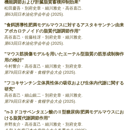
機能調節および肝臓脂質蓄積抑制効果"
松田慶吾・別府史章・細川雅史・高谷直己.
第63回日本油化学会年会
(2025)
.
"食餌誘導性肥満モデルマウスに対するアスタキサンチン由来
アポカロテノイドの脂質代謝調節作用"
高谷直己・佐藤桂冴・別府史章・細川雅史.
第63回日本油化学会年会
(2025)
.
"マウス筋損傷モデルを用いたエーテル型脂質の筋形成制御作
用の検討"
今村響介・高谷直己・細川雅史・別府史章.
第79回日本栄養・食糧学会大会
(2025)
.
"フコキサンチン立体異性体の吸収および生体内代謝に関する
研究"
高谷直己・細山銀二・別府史章・細川雅史.
第79回日本栄養・食糧学会大会
(2025)
.
"n-3 ドコサペンタエン酸のⅡ型糖尿病/肥満モデルマウスにお
ける脂質代謝調節作用"
井野友介・高谷直己・細川雅史・別府史章.