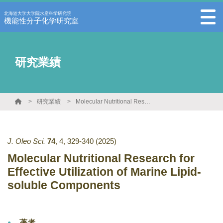
北海道大学大学院水産科学研究院
機能性分子化学研究室
研究業績
研究業績
Molecular Nutritional Research for Effective Utilization of Marine Lipid-soluble Components
J. Oleo Sci.
74
,
4
,
329-340
(2025)
Molecular Nutritional Research for
Effective Utilization of Marine Lipid-
soluble Components
著者