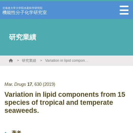
北海道大学大学院水産科学研究院
機能性分子化学研究室
研究業績
研究業績
Variation in lipid components from 15 species of tropical and temperate seaweeds.
Mar. Drugs
17
,
630
(2019)
Variation in lipid components from 15
species of tropical and temperate
seaweeds.
著者