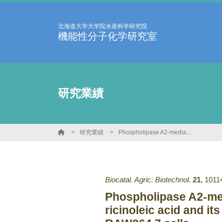
北海道大学大学院水産科学研究院
機能性分子化学研究室
研究業績
研究業績
Phospholipase A2-mediated preparation of phosphatidylcholine containing ricinoleic acid and its anti-inflammatory effect on murine macrophage-like RAW264.7 cells.
Biocatal. Agric. Biotechnol.
21
,
1011
Phospholipase A2-med
ricinoleic acid and i