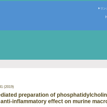
リン
41
(2019)
iated preparation of phosphatidylcholin
ts anti-inflammatory effect on murine mac