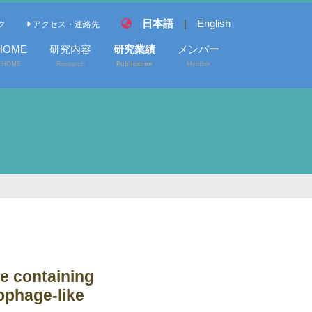
日本語
|
English
ク
アクセス・連絡先
HOME
研究内容
研究業績
メンバー
HOME
Research
Publication
Member
学術論文
学会発表
総説・著書
e containing
rophage-like